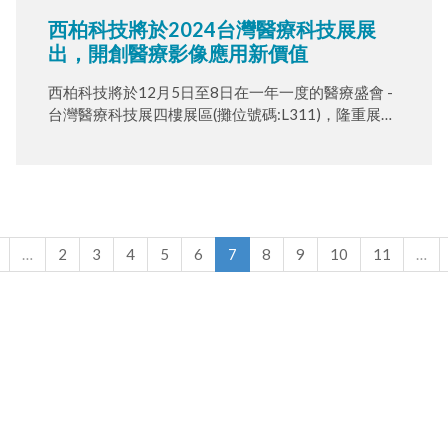
西柏科技將於2024台灣醫療科技展展
出，開創醫療影像應用新價值
西柏科技將於12月5日至8日在一年一度的醫療盛會 -
台灣醫療科技展四樓展區(攤位號碼:L311)，隆重展出
以專業影音技術為基礎，結合AI、3D與內視鏡技術的
創新解決方案，致力於為醫療影像賦予更廣泛的應用
與價值。此次展覽將與世界前三大內視鏡廠商Pentax
Medical聯展，將西柏多種訊號源介面影像處理設備
搭配 Pentax Medical 內視鏡展出，此相關方案在近一
年的幾家台灣知名醫療院所已透過宇明有限公司開始
…
2
3
4
5
6
7
8
9
10
11
…
協助推廣並進入臨床實際應用。