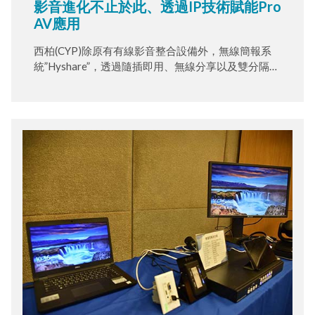
影音進化不止於此、透過IP技術賦能Pro
AV應用
西柏(CYP)除原有有線影音整合設備外，無線簡報系
統”Hyshare”，透過隨插即用、無線分享以及雙分隔畫
面、四分割畫面打造BYOD(Bring Your Own Device)
的辦公空間。 透過西柏(CYP)解決方案將企業內部獨
立的IT系統、AV系統與HVAC系統整合並集中管理。
醫療方面領先業界首創整合主流 Intel IT 平台與多重
影像擷取及壓縮技術集於一身之創新產品，適用於大
型醫院、健診中心、血液透析中心等重要影像錄放及
調撥之應用並已獲得Intel IoT partner認證。