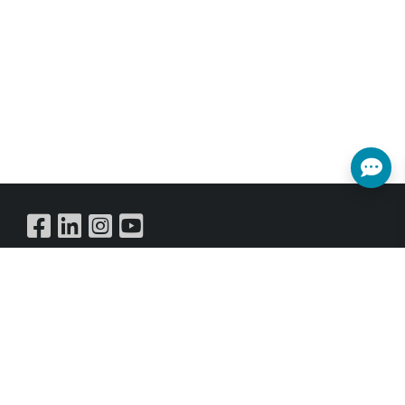
Buy Online
訂閱電子報
獲取有關事件，銷售和優惠的所有最新訊息。立即註冊以
獲取最新資料。
訂閱