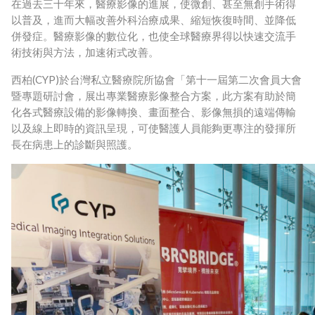
在過去三十年來，醫療影像的進展，使微創、甚至無創手術得
以普及，進而大幅改善外科治療成果、縮短恢復時間、並降低
併發症。醫療影像的數位化，也使全球醫療界得以快速交流手
術技術與方法，加速術式改善。
(CYP)
西柏
於台灣私立醫療院所協會「第十一屆第二次會員大會
暨專題研討會，展出專業醫療影像整合方案，此方案有助於簡
化各式醫療設備的影像轉換、畫面整合、影像無損的遠端傳輸
以及線上即時的資訊呈現，可使醫護人員能夠更專注的發揮所
長在病患上的診斷與照護。