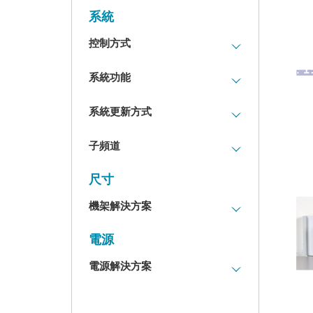
TOSLINK (0)
Rotation (0)
Inserter (0)
SFP+ (0)
系統
Dolby TrueHD (0)
Coaxial (0)
Overlay (0)
Extractor (0)
Fiber (0)
Dolby Atmos (0)
控制方式
USB (0)
Chroma key (0)
Volume (0)
PCI-E x2 (0)
DTS (0)
Headphone (0)
Mixer (0)
Gain (0)
CVBS (0)
Button (0)
系統功能
DTS-HD HR (0)
Amplifier (0)
Analyzer/Generator (0)
Modular (0)
DVI (0)
Trigger (0)
DTS-HD MA (0)
HDMI (0)
1920×1200@60RB (0)
Automation (0)
系統更新方式
Lip-Sync (0)
立體R/L RCA (0)
IR (0)
DTS: X (0)
Dante (0)
格式轉換 (0)
Portable (0)
OAR (0)
DVI-D (0)
OSD (0)
Cat Cable (0)
RS-232 (0)
子頻道
色彩空間轉換 (0)
Protector (0)
ARC (0)
USB (0)
RS-232 (0)
類比音訊 (0)
USB Decvice (0)
KVM延伸 (0)
eARC (0)
Telnet (0)
LAN 100Mbps (0)
尺寸
SPDIF (0)
USB Host (0)
串流 (0)
Decoder (0)
WebGUI (0)
10Gbps網路 (0)
光纖 (0)
Web (0)
影格率轉換 (0)
機架解決方案
SRC (0)
PC Software (0)
LAN 1Gbps (0)
RCA (0)
Mini USB to PC (0)
子母畫面 (0)
Phantom (0)
µControl (0)
USB HID (0)
BOX (0)
電源
PC (0)
處理器 (0)
Relay (0)
USB 2.0 (0)
Desktop (0)
電源解決方案
Mixer (0)
PWM (0)
USB 3.0 (0)
Wall Plate (0)
Analyzer/Generator (0)
Voltage (0)
USB 3.1 (0)
3U (0)
PoH (0)
Ethernet (RJ-45) (0)
USB 3.2 (0)