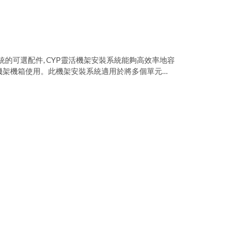
統的可選配件, CYP靈活機架安裝系統能夠高效率地容
為 6U 機架機箱使用。此機架安裝系統適用於將多個單元做
和智能電源控制單元安裝到相對較小的機架空間裡,
統並可包含多達 2 個電源單元、多個冷卻風扇單元、