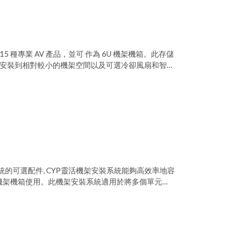
 種專業 AV 產品，並可 作為 6U 機架機箱。此存儲
 安裝到相對較小的機架空間以及可選冷卻風扇和智能
統的可選配件, CYP靈活機架安裝系統能夠高效率地容
為 6U 機架機箱使用。此機架安裝系統適用於將多個單元做
和智能電源控制單元安裝到相對較小的機架空間裡,
統並可包含多達 2 個電源單元、多個冷卻風扇單元、