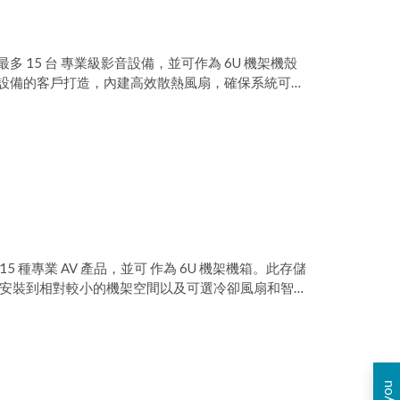
 15 台 專業級影音設備，並可作為 6U 機架機殼
設備的客戶打造，內建高效散熱風扇，確保系統可以
吋寬的標準規格，是專業影音應用的理想選擇。
 種專業 AV 產品，並可 作為 6U 機架機箱。此存儲
 安裝到相對較小的機架空間以及可選冷卻風扇和智能