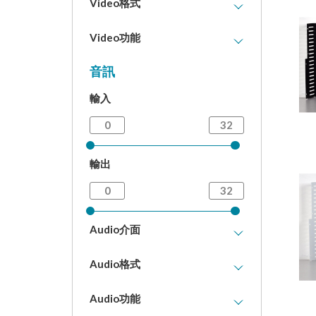
Video格式
USB-Type C (0)
Video功能
Composite (0)
EDID management (0)
音訊
S-Video (0)
Auto Switch (0)
Component (0)
輸入
Seamless switch (0)
VGA (0)
Modular (0)
SDI (0)
Fiber (0)
HDMI 1.2 (0)
輸出
Repeater (0)
HDMI (0)
Enhancer (0)
HDMI 1.3 (0)
錄影 (0)
Cat Cable (0)
Capture (0)
Audio介面
HDBaseT (0)
Transceiver (0)
H.264/H.265 (0)
Microphone (0)
Audio格式
Scaler (0)
Motion-JEPG (0)
unBalanced (0)
Multi-View (0)
SDVoE (0)
Dolby Digital (0)
Audio功能
Balanced (0)
Video Wall (0)
SFP (0)
Dolby Digital+ (0)