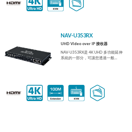
的裝置，適合安裝於會議室或教室內
或4K@60Hz YUV 4:2:0）、音訊及
的講臺或講桌上，您只要按下按鈕就
USB資料，距離可達到100公尺。此裝
會啟動預置。本產品提供
置也能讓您將一台傳送器的影音訊
WebGUI（遠端或本地）、RS-232、
號，發給在同一區域網路中的多台接
Telnet、遙控器與接觸器多種操作選
收器。方便使用者輕鬆建立由多台顯
擇。
示器所組成的大型電視牆，
NAV-U353RX
UHD Video over IP 接收器
NAV-U353RX是 4K UHD 多功能延伸
系統的一部分，可讓您透過一般
Cat.5e/6/7 網路線，使用 TCP/IP 協
定延伸 HDMI 或 VGA 訊號以及
KVM。此延伸器支援超高畫質訊號
（最高可達 4K@30Hz YUV 4:4:4 或
4K@60Hz YUV 4:2:0）傳輸，在單一
纜線上，音訊及USB訊號最大傳輸距
離可達100公尺。使用 Gigabit 網路交
換器可進一步延長傳輸距離（每個區
段最長可達100公尺），讓使用者串
聯系統而不會失去訊號或產生延遲。
NAV-U353RX 也可讓您將單一 AV 訊
號，傳送至同一個區域網路中的大量
接收器。此外，可使用同一個多點傳