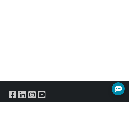
送訊號，輕鬆地建立大型多顯示器視
訊牆。此系統適用於住宅和商業安裝
環境。
Buy Online
訂閱電子報
獲取有關事件，銷售和優惠的所有最新訊息。立即註冊以