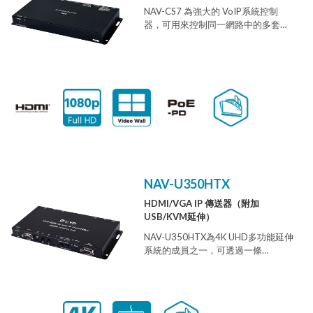
NAV-CS7 為強大的 VoIP系統控制
器，可用來控制同一網路中的多套
VoIP延伸器。用戶只需要將本產品和
VoIP延伸器安裝在同一網域中，就可
以透過WebGUI輕鬆設置整個VoIP 系
統的傳播頻道，以及單點傳播
(Unicast) 或多點傳播 (Multicast)。使
用者也可以自訂顯示群 (Groups) 或預
先設定值(Preset)，以輕鬆控制多個影
音區。如果不使用本產品，用戶就必
須透過VoIP傳送器與接收器各自的
WebGUI控制頁，才能控制並且設置
您的VoIP系統。 本產品能控制VoIP系
NAV-U350HTX
統的矩陣式切換及電視牆顯示。在
WebGUI控制頁中，會顯示每台VoIP
HDMI/VGA IP 傳送器（附加
傳送器與接收器的IP位址、子網路遮
USB/KVM延伸）
罩和和預設閘道。您可以經由一般的
網路連線從網頁瀏覽器來連線
NAV-U350HTX為4K UHD多功能延伸
WebGUI，或者直接連接HDMI顯示
系統的成員之一，可透過一條
器、USB鍵盤和滑鼠來連線
Cat.5e/6/7網路線延伸HDMI或VGA
WebGUI。此外，本產品具有接觸器
訊號，外加KVM依TCP/ IP協定進行遠
輸入端子，方便您搭配本公司的控制
端控制。還能用一條纜線傳輸UHD視
鍵盤，或者其他具有接觸器輸出端子
訊訊號（高達 4K@30Hz YUV 4:4:4