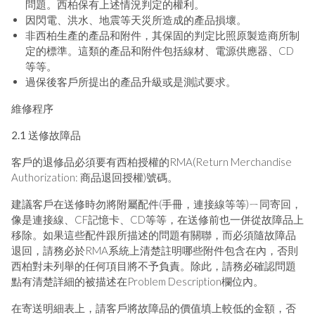
問題。西柏保有上述情況判定的權利。
因閃電、洪水、地震等天災所造成的產品損壞。
非西柏生產的產品和附件，其保固的判定比照原製造商所制
定的標準。這類的產品和附件包括線材、電源供應器、CD
等等。
過保後客戶所提出的產品升級或是測試要求。
維修程序
2.1 送修故障品
客戶的退修品必須要有西柏授權的RMA(Return Merchandise
Authorization: 商品退回授權)號碼。
建議客戶在送修時勿將附屬配件(手冊，連接線等等)ㄧ同寄回，
像是連接線、CF記憶卡、CD等等，在送修前也一併從故障品上
移除。如果這些配件跟所描述的問題有關聯，而必須隨故障品
退回，請務必於RMA系統上清楚註明哪些附件包含在內，否則
西柏對未列舉的任何項目將不予負責。除此，請務必確認問題
點有清楚詳細的被描述在Problem Description欄位內。
在寄送明細表上，請客戶將故障品的價值填上較低的金額，否