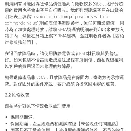
則海關有可能因為送修品價值過高而徵收較多的稅，此部分超
額的費用也將會由客戶自行吸收。我們強烈建議客戶在出貨的
明細表上填寫”Invoice for custom purpose only with no
commercial value”(明細表僅供海關參考，無任何商業價值)。同
時為了加快處理時效，請將RMA號碼的明細表列印出來並放入
箱子內，然後在外箱上寫下RMA號碼，並註明收件者為【西柏
維修服務部門】。
在退回故障品時，請使用防靜電袋或者ESD材質將其妥善包
好。如果包裝不恰當而造成運送過程有所損傷，西柏保留權利
以客戶的費用退回未修理的故障品。
如果返修產品非DOA，且故障品是在保固內，寄送方將承擔運
費。對保固外的案件來說，客戶必須負擔來回兩趟的運費。
2.2 維修收費
西柏將針對以下情況收取處理費用:
保固期期滿。
保固期滿，產品經過西柏測試確認【未發現任何問題點】
因客戶不正當的使用、未被授權的拆卸或修改、不良的操作