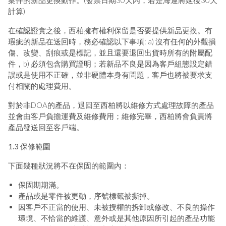
計算)
在確認證實之後，西柏擁有權利保留是否要提供新品更換。有
瑕疵的新品在送回時，務必確認以下事項: a) 沒有任何的外觀損
傷、改變、刮痕或是標記，並且還要退回出貨時所有的附屬配
件，b) 必須包含購買證明；若新品不良是因為客戶組態設定錯
誤或是使用不正確，並非硬體本身有問題，客戶也將被要求支
付相關的處理費用。
對於非DOA的產品，退回至西柏將以維修方式處理故障的產品
並會由客戶負擔運費及維修費用；維修完畢，西柏將會負責將
產品發送回至客戶端。
1.3 保修範圍
下面幾種狀況將不在保固的範圍內：
保固期期滿。
產品或是零件被更動，序號標籤被撕掉。
因客戶不正當的使用、未被授權的拆卸或修改、不良的操作
環境、不恰當的維護、意外或是其他原因所引起的產品功能