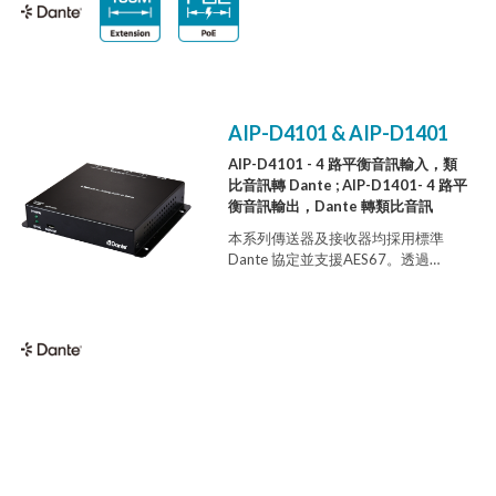
延伸，最遠可達 100 公尺，大幅提升
安裝靈活性。此裝置內建
Dante/AES67 技術，能透過標準乙太
網路進行音訊延伸與切換，提供比起
傳統點對點實體配線更簡易、靈活的
大型音訊系統管理方式。Dante 技術
AIP-D4101 & AIP-D1401
取代了笨重、昂貴且龐雜的多芯類比
音訊傳輸線，改用成本低廉、易於佈
AIP-D4101 - 4 路平衡音訊輸入，類
建的 Cat.5e/6/7 傳輸線，同時維持未
比音訊轉 Dante ; AIP-D1401- 4 路平
壓縮數位音訊應有的高音質。由於乙
衡音訊輸出，Dante 轉類比音訊
太網路以封包傳輸資料的特性，再也
不需擔心傳統長距離音訊延伸經常面
本系列傳送器及接收器均採用標準
臨的干擾、串音或訊號衰減問題。整
Dante 協定並支援AES67。透過
體系統延遲極低（通常約為 1 毫
Dante 技術，比起實體接線，使用上
秒）。
明顯更為簡單彈性。Dante 不再使用
一束束笨重且昂貴的類比或多芯電纜
，而是改採用低成本、容易取得的
CAT 5e、CAT 6 電纜。超高標準音質
則是Dante 技術另一項好處。採用數
位傳輸方式，您無須擔心干擾及串
音，以及經常性長距離傳輸所造成的
訊號衰減。這些裝置也為安裝方式提
供彈性。它們配備了4 個音訊輸入/ 輸
出以及1 個Dante介面，可透過Dante