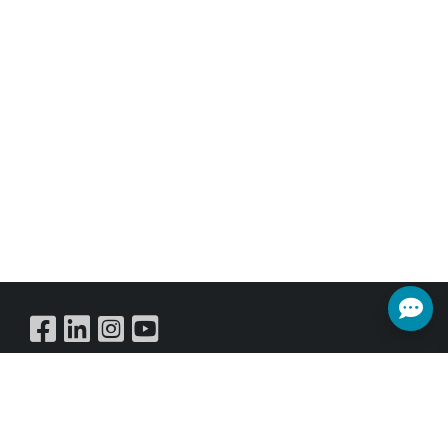
網路協定，輕鬆利用第三方裝置傳輸
音訊矩陣系統。在ADC，每個埠口支
援+ 0V 至+ 48V 的可調式幻象電源連
接麥克風和輔助設備。
Buy Online
訂閱電子報
獲取有關事件，銷售和優惠的所有最新訊息。立即註冊以