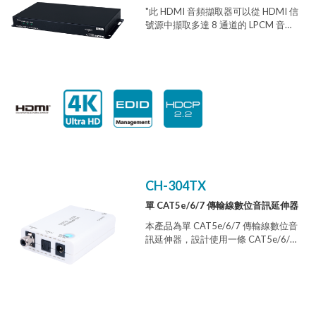
"此 HDMI 音頻擷取器可以從 HDMI 信
號源中擷取多達 8 通道的 LPCM 音
頻，允許用戶將高質量的無失真
HDMI 音頻轉換為多通道類比信號，
以便與主動式喇叭或非 HDMI AV 接收
器配合使用。 並支援光學 S/PDIF 輸
出。 輸入和輸出 HDMI 端口均支援高
達 4K@60Hz（4:4:4，8 位元）的 4K
UHD+ 解析度，並能夠提供高質量的
音頻和視頻性能。 本機支援 HD 位元
流音頻格式直通，以及標準位元流格
式和 LPCM 7.1，音頻採樣率高達
192kHz。 內置 EDID 管理,允許用戶
CH-304TX
從多個 EDID 中進行選擇，並使用可
選的 PC 軟件上傳、下載或編輯 EDID
單 CAT5e/6/7 傳輸線數位音訊延伸器
資料。"
本產品為單 CAT5e/6/7 傳輸線數位音
訊延伸器，設計使用一條 CAT5e/6/7
傳輸線來延伸傳送數位音訊，距離最
遠可達 150 公尺。具 備同軸音訊和光
纖音訊兩種數位音訊輸入與輸出端
子，並且可以使用 電源供應器或 USB
傳輸線任一方式供給電源，提供使用