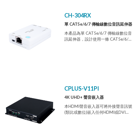
者更多彈性化 的電源供應選項。本產
品外型設計精巧，安裝簡單，使用方
便，最適 合用來在不同區域之間延伸
CH-304RX
傳送數位音訊。
單 CAT5e/6/7 傳輸線數位音訊延伸器
本產品為單 CAT5e/6/7 傳輸線數位音
訊延伸器，設計使用一條 CAT5e/6/7
傳輸線來延伸傳送數位音訊，距離最
遠可達 150 公尺。具 備同軸音訊和光
纖音訊兩種數位音訊輸入與輸出端
子，並且可以使用 電源供應器或 USB
傳輸線任一方式供給電源，提供使用
者更多彈性化 的電源供應選項。本產
品外型設計精巧，安裝簡單，使用方
便，最適 合用來在不同區域之間延伸
CPLUS-V11PI
傳送數位音訊。
4K UHD+ 聲音嵌入器
本HDMI聲音嵌入器可將外接聲音訊號
(類比或數位)嵌入任何HDMI或DVI訊
號源中，產生與HDMI相容的新音訊，
支援立體聲LPCM 2.0和多聲道位元流
音訊格式，並且可以透過簡單的切換
開關選擇您想要的音源。 本產品的