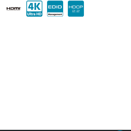
HDMI輸入和輸出端口均支援4K超高
畫質，最高解析度可達4K @ 60Hz
(4:4:4、8位元)，並能夠提供高品質影
音性能。同時支援高清和標準位元流
格式音訊，以及LPCM格式音訊， 最
高可達7.1聲道192kHz取樣頻率。內
建EDID管理支援功能，讓您可以從數
個EDID中做選擇，並透過電腦軟體上
傳、下載或編輯EDID檔案。