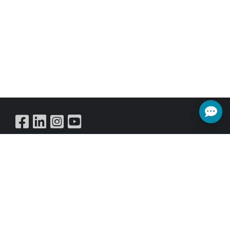
Buy Online
訂閱電子報
獲取有關事件，銷售和優惠的所有最新訊息。立即註冊以
獲取最新資料。
訂閱