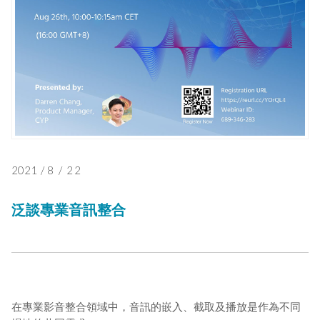
2021
/
8
/
22
泛談專業音訊整合
在專業影音整合領域中，音訊的嵌入、截取及播放是作為不同