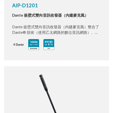
AIP-D1201
Dante 嵌壁式雙向音訊收發器（內建麥克風）
Dante 嵌壁式雙向音訊收發器（內建麥克風）整合了
Dante® 技術（使用乙太網路的數位音訊網路）、高
品質麥克風與一組音訊輸出，整合成一組收發器。每
組收發器皆可透過 Cat.5e/6/7 傳輸線同時進行雙向音
訊延伸，最遠可達 100 公尺，大幅提升安裝靈活性。
此裝置內建 Dante/AES67 技術，能透過標準乙太網
路進行音訊延伸與切換，提供比起傳統點對點實體配
線更簡易、靈活的大型音訊系統管理方式。Dante 技
術取代了笨重、昂貴且龐雜的多芯類比音訊傳輸線，
改用成本低廉、易於佈建的 Cat.5e/6/7 傳輸線，同時
維持未壓縮數位音訊應有的高音質。由於乙太網路以
封包傳輸資料的特性，再也不需擔心傳統長距離音訊
延伸經常面臨的干擾、串音或訊號衰減問題。整體系
統延遲極低（通常約為 1 毫秒）。