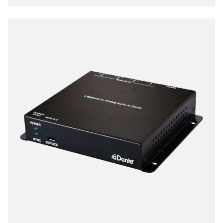
路進行音訊延伸與切換，提供比起傳統點對點實體配
線更簡易、靈活的大型音訊系統管理方式。Dante 技
術取代了笨重、昂貴且龐雜的多芯類比音訊傳輸線，
改用成本低廉、易於佈建的 Cat.5e/6/7 傳輸線，同時
維持未壓縮數位音訊應有的高音質。由於乙太網路以
封包傳輸資料的特性，再也不需擔心傳統長距離音訊
延伸經常面臨的干擾、串音或訊號衰減問題。整體系
統延遲極低（通常約為 1 毫秒）。