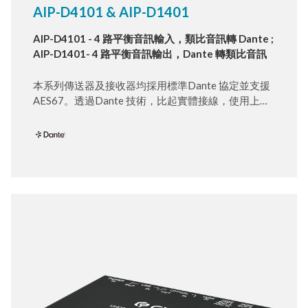
AIP-D4101 & AIP-D1401
AIP-D4101 - 4 路平衡音訊輸入，類比音訊轉 Dante ;
AIP-D1401- 4 路平衡音訊輸出，Dante 轉類比音訊
本系列傳送器及接收器均採用標準Dante 協定並支援
AES67。透過Dante 技術，比起實體接線，使用上明
顯更為簡單彈性。Dante 不再使用一束束笨重且昂貴
的類比或多芯電纜 ，而是改採用低成本、容易取得的
CAT 5e、CAT 6 電纜。超高標準音質則是Dante 技術
另一項好處。採用數位傳輸方式，您無須擔心干擾及
串音，以及經常性長距離傳輸所造成的訊號衰減。這
些裝置也為安裝方式提供彈性。它們配備了4 個音訊
輸入/ 輸出以及1 個Dante介面，可透過Dante 網路協
定，輕鬆利用第三方裝置傳輸音訊矩陣系統。在
ADC，每個埠口支援+ 0V 至+ 48V 的可調式幻象電源
連接麥克風和輔助設備。