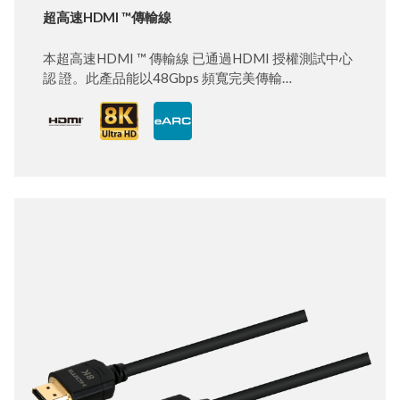
超高速HDMI ™傳輸線
本超高速HDMI ™ 傳輸線 已通過HDMI 授權測試中心
認 證。此產品能以48Gbps 頻寬完美傳輸
8K@120Hz/60Hz、 4K@144Hz/120Hz 訊號。對內
延遲差測量值遠低於限制值 （30ps）。極佳的架構結
合了24K 鍍金連接器與編織加箔屏蔽， 以達到更穩定
的訊號傳輸。具備堅固的EMI 外殼，降低傳輸線受 周
遭無線服務影響的可能性。適用於PS5、Xbox Series
X、任天 堂Switch、Apple TV 以及其他使用HDMI 的
裝置，能連接至 8K 電視、8K A/V 接收器以達到最佳
觀賞體驗。可相容更早版本的 HDMI，且能與現有
HDMI 裝置一起使用。