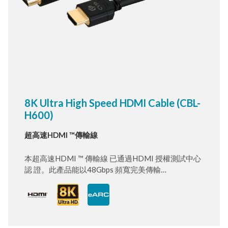
8K Ultra High Speed HDMI Cable (CBL-
H600)
超高速HDMI ™傳輸線
本超高速HDMI ™ 傳輸線 已通過HDMI 授權測試中心
認 證。此產品能以48Gbps 頻寬完美傳輸
8K@120Hz/60Hz、 4K@144Hz/120Hz 訊號。對內
延遲差測量值遠低於限制值 （30ps）。極佳的架構結
合了24K 鍍金連接器與編織加箔屏蔽， 以達到更穩定
的訊號傳輸。具備堅固的EMI 外殼，降低傳輸線受 周
遭無線服務影響的可能性。適用於PS5、Xbox Series