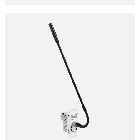
路進行音訊延伸與切換，提供比起傳統點對點實體配
線更簡易、靈活的大型音訊系統管理方式。Dante 技
術取代了笨重、昂貴且龐雜的多芯類比音訊傳輸線，
改用成本低廉、易於佈建的 Cat.5e/6/7 傳輸線，同時
維持未壓縮數位音訊應有的高音質。由於乙太網路以
封包傳輸資料的特性，再也不需擔心傳統長距離音訊
延伸經常面臨的干擾、串音或訊號衰減問題。整體系
統延遲極低（通常約為 1 毫秒）。