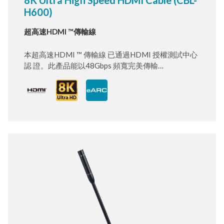
8K Ultra High Speed HDMI Cable (CBL-
H600)
超高速HDMI ™傳輸線
本超高速HDMI ™ 傳輸線 已通過HDMI 授權測試中心
認 證。此產品能以48Gbps 頻寬完美傳輸
8K@120Hz/60Hz、 4K@144Hz/120Hz 訊號。對內
延遲差測量值遠低於限制值 （30ps）。極佳的架構結
合了24K 鍍金連接器與編織加箔屏蔽， 以達到更穩定
的訊號傳輸。具備堅固的EMI 外殼，降低傳輸線受 周
遭無線服務影響的可能性。適用於PS5、Xbox Series
X、任天 堂Switch、Apple TV 以及其他使用HDMI 的
裝置，能連接至 8K 電視、8K A/V 接收器以達到最佳
觀賞體驗。可相容更早版本的 HDMI，且能與現有
HDMI 裝置一起使用。