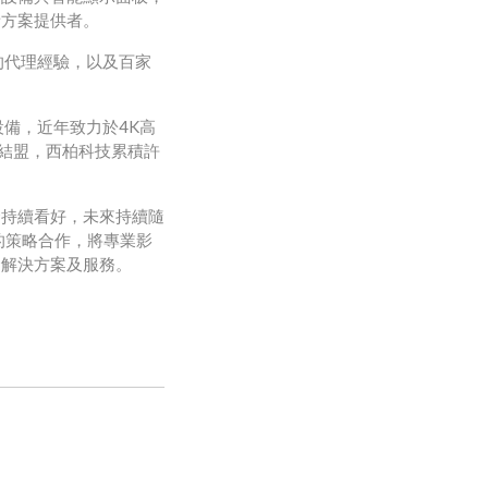
音方案提供者。
的代理經驗，以及百家
備，近年致力於4K高
方結盟，西柏科技累積許
合持續看好，未來持續隨
的策略合作，將專業影
合解決方案及服務。