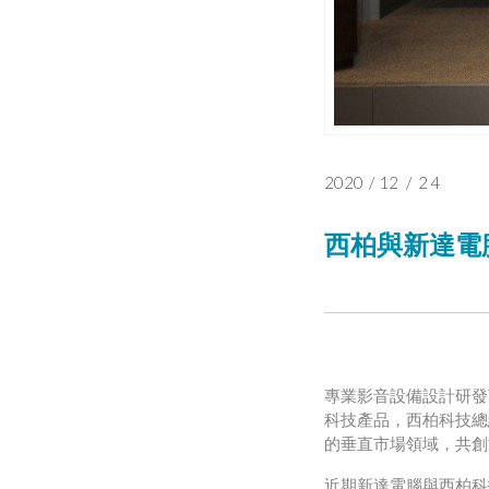
2020
/
12
/
24
西柏與新達電
專業影音設備設計研發
科技產品，西柏科技總
的垂直市場領域，共創
近期新達電腦與西柏科