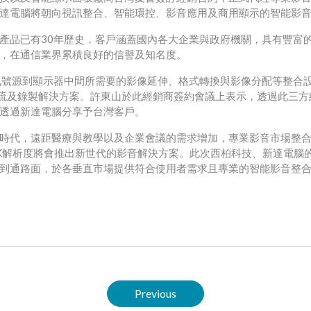
達電腦將朝向視訊整合、智能環控、影音應用及商用顯示的智能影
產品已有30年歷史，客戶涵蓋國內各大企業與政府機關，具有豐富
，在通信業界累積良好的信譽及知名度。
訊號源到顯示器中間所需要的影像延伸、格式轉換與影像分配等整合設
IP與串流及錄製解決方案。許東山於此經銷商簽約會議上表示，透過此三
透過新達電腦分享予台灣客戶。
時代，遠距醫療與教學以及企業會議的需求增加，專業影音市場整
K解析度將會推出新世代的影音解決方案。此次西柏科技、新達電腦
到通路面，於各垂直市場提供符合使用者需求且專業的智能影音整
Previous