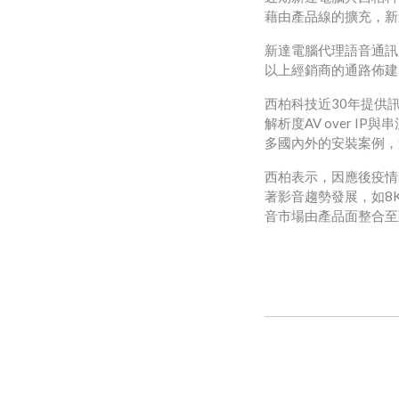
藉由產品線的擴充，新
新達電腦代理語音通訊
以上經銷商的通路佈建
西柏科技近30年提供
解析度AV over 
多國內外的安裝案例，
西柏表示，因應後疫情
著影音趨勢發展，如8
音市場由產品面整合至