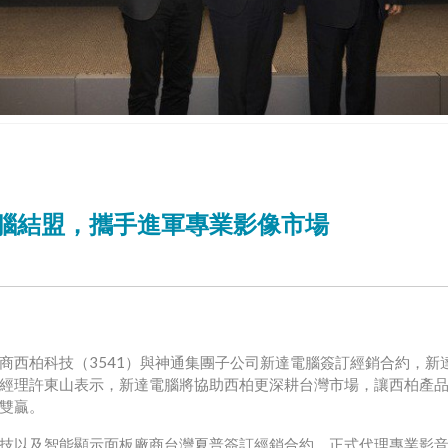
腦結盟，攜手進軍專業影像市場
商西柏科技（3541）與神通集團子公司新達電腦簽訂經銷合約，新
經理許東山表示，新達電腦將協助西柏更深耕台灣市場，讓西柏產
雙贏。
技以及智能顯示面板廠商台灣夏普簽訂經銷合約，正式代理專業影