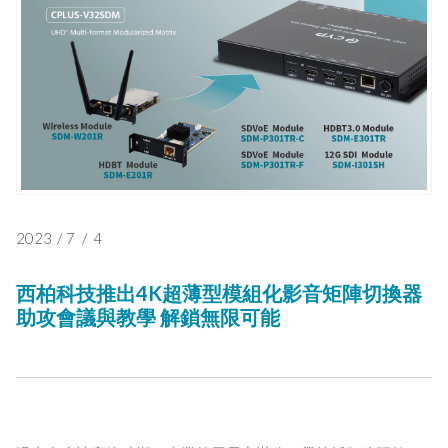
2023
/
7
/
4
西柏科技推出4K超薄型模組化影音矩陣切換器
助攻會議與教學 解鎖無限可能