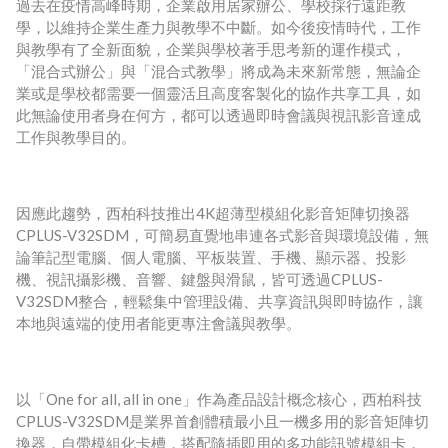
過去在疫情高峰時期，企業啟用居家辦公、學校採行遠距教
學，以維持企業生產力與教學不中斷。如今後疫情時代，工作
與教學有了全新面貌，企業與學校著手思考新的運作模式，
「混合式辦公」與「混合式教學」將成為未來新常態，無論企
業或是學校都需要一個靈活且高度客製化的協作共享工具，如
此無論使用者身在何方，都可以透過即時會議與視訊影音達成
工作與教學目的。
因應此趨勢，西柏科技推出4K超薄型模組化影音矩陣切換器
CPLUS-V32SDM，可簡易直覺地串連各式影音與環境設備，無
論筆記型電腦、個人電腦、平板裝置、手機、顯示器、投影
機、視訊攝影機、音響、鍵盤與滑鼠，皆可透過CPLUS-
V32SDM整合，輕鬆集中管理設備、共享資訊與即時協作，讓
本地與遠端的使用者能更專注會議與教學。
以「One for all, all in one」作為產品設計概念核心，西柏科技
CPLUS-V32SDM是業界首創體積最小且一機多用的影音矩陣切
換器，自帶模組化卡槽，搭配隨插即用的多功能訊號模組卡，