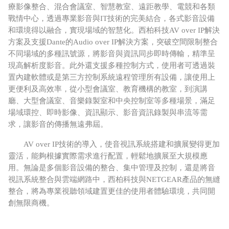
療影像整合、混合會議室、智慧教室、遠距教學、電競和各類
戰情中心，透過專業影音與
IT
技術的完美結合，各式影音設備
和環境得以融合，實現場域的智慧化。西柏科技
AV over IP
解決
方案及支援
Dante
的
Audio over IP
解決方案，突破空間限制整合
不同場域的多種訊號源，將影音與資訊同步即時傳輸，精準呈
現高解析度影音。此外還支援多種控制方式，使用者可透過裝
置內建軟體或是第三方控制系統遠程管理所有設備，讓使用上
更便利及高效率，從小型會議室、教育機構的教室，到演講
廳、大型會議室、音樂錄製室和中央控制室等多種場景，滿足
場域環控、即時影像、資訊顯示、影音資訊錄製與串流等需
求，讓影音的傳播無遠弗屆。
AV over IP
技術的導入，使音視訊系統搭建和擴展變得更加
靈活，能夠根據實際需求進行配置，輕鬆地擴展至大規模應
用。無論是多個影音設備的整合、集中管理及控制，還是將音
視訊系統整合與雲端網路中，西柏科技與
NETGEAR
產品的無縫
整合，將為專業視聽領域建置更佳的使用者體驗環境，共同開
創無限商機。