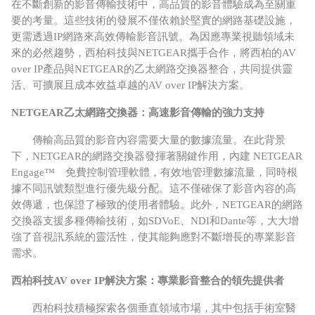
在不斷創新的影音傳輸技術中，高品質的影音體驗成為至關重
要的考量。這些技術的發展不僅依賴於堅實的網路基礎設施，
更需透過
IP
網路來高效傳輸影音訊號。為因應專業視聽領域未
來的必然趨勢，西柏科技與
NETGEAR
攜手合作，將西柏的
AV
over IP
產品與
NETGEAR
的乙太網路交換器整合，共同提供靈
活、可擴展且成本效益卓越的
AV over IP
解決方案。
NETGEAR
乙太網路交換器：高速影音傳輸的強力支持
傳輸高品質的影音內容需要大量的數據流量。在此背景
下，
NETGEAR
的網路交換器發揮著關鍵作用，內建
NETGEAR
Engage
™ 免費控制管理軟體，有效地管理數據流量，同時根
據不同訊號類型進行優先級分配。這不僅確保了影音內容的高
效傳遞，也保證了極致的使用者體驗。此外，
NETGEAR
的網路
交換器支援多種傳輸技術，如
SDVoE
、
NDI
和
Dante
等，大大增
強了音視訊系統的靈活性，使其能夠應對不斷增長的專業影音
需求。
西柏科技
AV over IP
解決方案：專業影音整合的領先提供者
西柏科技積極探索各個垂直領域市場，其中包括手術室醫