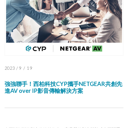
2023
/
9
/
19
強強聯手！西柏科技CYP攜手NETGEAR共創先
進AV over IP影音傳輸解決方案