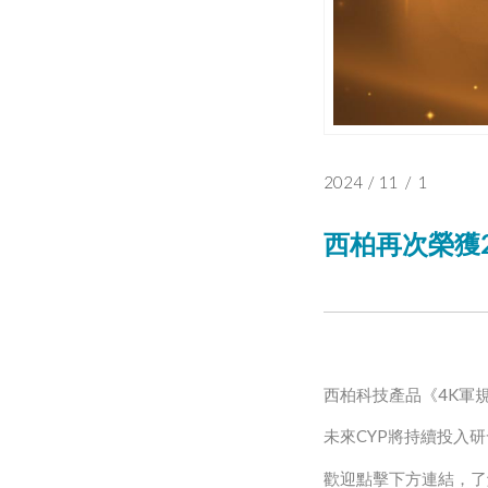
2024
/
11
/
1
西柏再次榮獲2
西柏科技產品《4K軍
未來CYP將持續投入
歡迎點擊下方連結，了