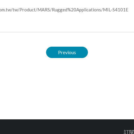
.com.tw/tw/Product/MARS/Rugged%20Applications/MIL-S4101E
Previous
訂