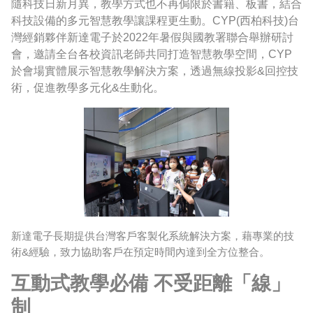
隨科技日新月異，教學方式也不再侷限於書籍、板書，結合
科技設備的多元智慧教學讓課程更生動。
CYP(
西柏科技
)
台
灣經銷夥伴新達電子於
2022
年暑假與國教署聯合舉辦研討
會，邀請全台各校資訊老師共同打造智慧教學空間，
CYP
於會場實體展示智慧教學解決方案，透過無線投影
&
回控技
術，促進教學多元化
&
生動化。
新達電子長期提供台灣客戶客製化系統解決方案，藉專業的技
術
&
經驗，致力協助客戶在預定時間內達到全方位整合。
互動式教學必備 不受距離「線」
制