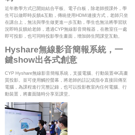
近年教學方式已開始結合平板、電子白板，除老師授課外，學
生可以做即時反饋
&
互動，傳統使用
HDMI
連接方式，老師只坐
在講台上，無法與學生做更進一步互動，學生也無法將學習狀
況即時反饋給老師，透過
CYP
無線影音簡報器，在教室任一處
即可投影，也可同時投影學生畫面，增加師生間課堂互動。
Hyshare
無線影音簡報系統，一
鍵
show
出各式創意
CYP Hyshare
無線影音簡報系統，支援電腦、行動裝置
4K
高畫
質投影。並可使用觸控螢幕，將老師的註記或指令直接回傳至
電腦，為課程進行完整記錄，也可以投影教室內任何電腦、行
動裝置，將畫面隨時分享至課堂。