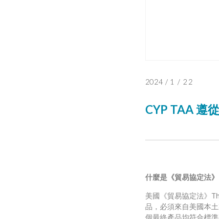
2024
/
1
/
22
CYP TAA 遵
什麼是《貿易協定法》
美國《貿易協定法》The
品，必須來自美國本土
個最終產品均符合標準