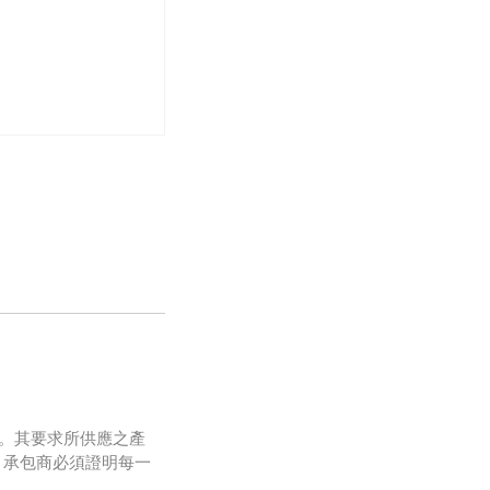
際貿易。其要求所供應之產
，承包商必須證明每一