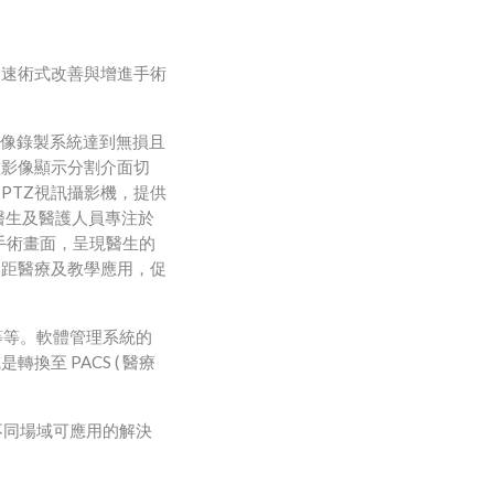
加速術式改善與增進手術
像錄製系統達到無損且
種影像顯示分割介面切
PTZ
展
視訊攝影機，提供
醫生及醫護人員專注於
手術畫面，呈現醫生的
遠距醫療及教學應用，促
等等。軟體管理系統的
PACS (
或是轉換至
醫療
不同場域可應用的解決