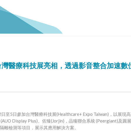
)於台灣醫療科技展亮相，透過影音整合加速數
2
5
(Healthcare+ Expo Taiwan)
日至
日參加台灣醫療科技展
，以展現高
(AUO Display Plus)
(Jorjin)
(Peergiant)
、佐臻
，品臻聯合系統
及圓
隔離檢測等項目，展示其應用解決方案。