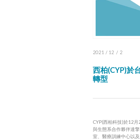
2021
/
12
/
2
西柏(CYP
轉型
CYP(
)
12
西柏科技
於
月
與生態系合作夥伴達擎
室、醫療訓練中心以及