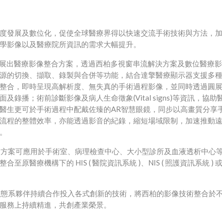
度發展及數位化，促使全球醫療界得以快速交流手術技術與方法，
學影像以及醫療院所資訊的需求大幅提升。
展出醫療影像整合方案，透過西柏多視窗串流解決方案及數位醫療影
源的切換、擷取、錄製與合併等功能，結合達擎醫療顯示器支援多
整合，即時呈現高解析度、無失真的手術過程影像，並同時透過圓
(Vital signs)
面及錄播；術前診斷影像及病人生命徵象
等資訊，協助
AR
醫生更可於手術過程中配戴佐臻的
智慧眼鏡，同步以高畫質分享
流程的整體效率，亦能透過影音的紀錄，縮短場域限制，加速推動
。
合方案可應用於手術室、病理檢查中心、大小型診所及血液透析中心
HIS (
)
NIS (
)
整合至原醫療機構下的
醫院資訊系統
、
照護資訊系統
生態系夥伴持續合作投入各式創新的技術，將西柏的影像技術整合於
服務上持續精進，共創產業榮景。