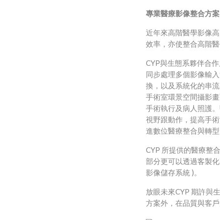
專業醫療影像整合方案
近年來高階醫學影像高
效率，亦使整合高階醫
CYP
與生態系夥伴合作
同步處理多個影像輸入
換，以及系統化的串流
手術室環景空間攝影畫
手術執行及病人照護。
視野跟動作，提高手術
進數位醫療整合與轉型
CYP
所提供的醫療整
部分更可以透過客製化
)
影像儲存系統
。
CYP
放眼未來
期許與
方案外，在品質與客戶