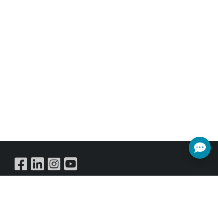
1G 乙太網路、RS232 和 HID USB。支援所有 HDMI 2.0 格
式，包括多聲道 PCM、Dolby True HD 和 DTS HD 主音
訊。
Buy Online
訂閱電子報