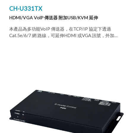
CH-U331TX
HDMI/VGA VoIP 傳送器 附加USB/KVM 延伸
本產品為多功能VoIP 傳送器，在TCP/IP 協定下透過
Cat.5e/6/7 網 路線，可延伸HDMI 或VGA 訊號，外加
KVM 遠端控制。本產品支 援超高畫質影像（4K@30Hz
YUV 4:4:4 或4K@60Hz YUV 4:2:0）， 以及數位或類比聲
音與USB 資料，傳輸距離可達到100 公尺。如 果搭配
Gigabit 網路交換機，您不但能延長傳輸距離（每段連線 最
遠100 公尺），還能串接VoIP 訊號，而且不會有損失或延
遲。 本產品支援VoIP 訊號的多點傳播（Multicast）， 能
讓您將一 台傳送器的影音訊號發給在同一區域網路中的多
台接收器。此 外，在多點廣播下的VoIP 訊號也能用來建立
由多台顯示器所組 成的大型電視牆。本產品非常適合家用
與商用影音安裝環境。 本產品除了支援紅外線與RS-232
雙向傳輸，還有類比Line-level 聲音輸入或輸出，以及麥克
風聲音輸入（位於接收器），提供您更 多的音效選擇。另
外支援USB 功能以便結合VGA 訊號，能讓您 將本產品當成
一台遠端USB 集線器，提供您靈活的KVM 切換操 作。本產