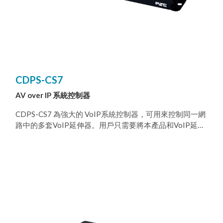
品具有螢幕顯示功能可快速查看設定資訊，控制介面包含
WebGI、Telnet 與前面板按鍵。
CDPS-CS7
AV over IP 系統控制器
CDPS-CS7 為強大的 VoIP系統控制器，可用來控制同一網
路中的多套VoIP延伸器。用戶只需要將本產品和VoIP延伸
器安裝在同一網域中，就可以透過WebGUI輕鬆設置整個
VoIP 系統的傳播頻道，以及單點傳播 (Unicast) 或多點傳播
(Multicast)。使用者也可以自訂顯示群 (Groups) 或預先設
定值(Preset)，以輕鬆控制多個影音區。如果不使用本產
品，用戶就必須透過VoIP傳送器與接收器各自的WebGUI
控制頁，才能控制並且設置您的VoIP系統。 本產品能控制
VoIP系統的矩陣式切換及電視牆顯示。在WebGUI控制頁
中，會顯示每台VoIP傳送器與接收器的IP位址、子網路遮