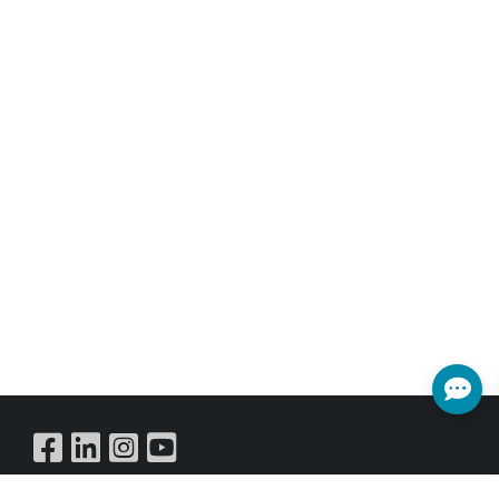
(4K@60 YUV 4:2:0)，能以 單一一條網路線傳輸距離可達
100 公尺的數位音訊與USB 資料。 傳輸距離能搭配Gigabit
網路交換機（每段連線最遠能達100 公尺） 做延伸，或使
用SFP 光纖網路線 。( 依照SFP 光纖模組的規格，最 遠傳
輸距離可達550 至2000 公尺) 來達至延伸目的，讓用戶能
串 接整個系統，而且不會造成訊號的損失或延遲。CH-
U331TR 也能 在傳送模式的狀態中做到多點傳播
（Multicast），讓單一的影音 訊號傳送至同一區域網路中
的多台接收器。
Buy Online