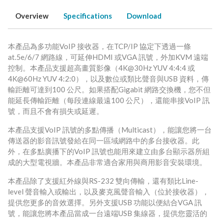
Overview
Specifications
Download
本產品為多功能VoIP 接收器，在TCP/IP 協定下透過一條
at.5e/6/7 網路線，可延伸HDMI 或VGA 訊號，外加KVM 遠端
控制。本產品支援超高畫質影像（4K@30Hz YUV 4:4:4 或
4K@60Hz YUV 4:2:0），以及數位或類比聲音與USB 資料，傳
輸距離可達到100 公尺。如果搭配Gigabit 網路交換機，您不但
能延長傳輸距離（每段連線最遠100 公尺），還能串接VoIP 訊
號，而且不會有損失或延遲。
本產品支援VoIP 訊號的多點傳播（Multicast），能讓您將一台
傳送器的影音訊號發給在同一區域網路中的多台接收器。此
外，在多點廣播下的VoIP 訊號也能用來建立由多台顯示器所組
成的大型電視牆。本產品非常適合家用與商用影音安裝環境。
本產品除了支援紅外線與RS-232 雙向傳輸，還有類比Line-
level 聲音輸入或輸出，以及麥克風聲音輸入（位於接收器），
提供您更多的音效選擇。另外支援USB 功能以便結合VGA 訊
號，能讓您將本產品當成一台遠端USB 集線器，提供您靈活的