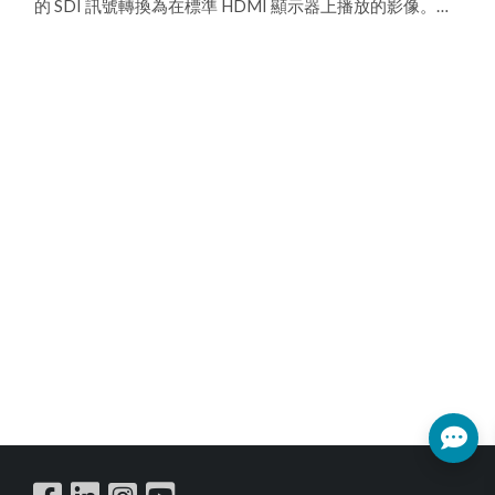
的 SDI 訊號轉換為在標準 HDMI 顯示器上播放的影像。專
業人士可因此更方便在相對低成本的標準 HDMI 顯示器上
監控或輸出專業 SDI 影像製作訊號源，同時也繼續將原始
SDI 訊號回送到製作環境中的其他 SDI 設備上。 此模組的
設計相容於標準 CYP 模組插槽的產品，提供客戶更優異的
高靈活性。