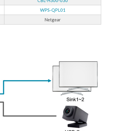
CBL-H300-030
WPS-QPL01
Netgear