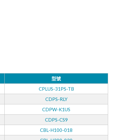
型號
CPLUS-31PS-TB
CDPS-RLY
CDPW-K1US
CDPS-CS9
CBL-H100-018