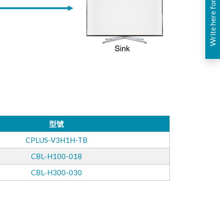
Write here for you
型號
CPLUS-V3H1H-TB
CBL-H100-018
CBL-H300-030