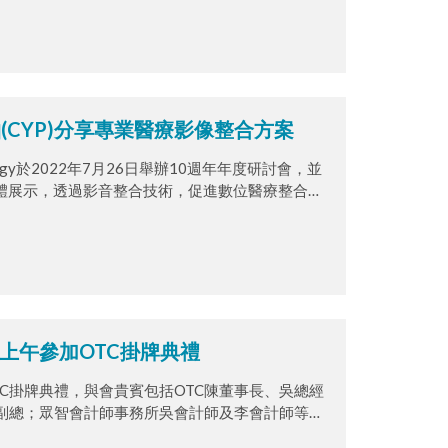
 imaging devices then display on one monitor. We
room, let's learn about it.
西柏(CYP)分享專業醫療影像整合方案
nology於2022年7月26日舉辦10週年年度研討會，並
實體展示，透過影音整合技術，促進數位醫療整合與
上午參加OTC掛牌典禮
C掛牌典禮，與會貴賓包括OTC陳董事長、吳總經
副總；眾智會計師事務所吳會計師及李會計師等，
圓滿結束。