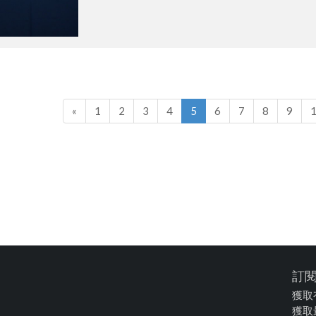
藍圖與市場上實際應用案例。藉此提升合作夥伴
饋。
«
1
2
3
4
5
6
7
8
9
訂
獲取
獲取