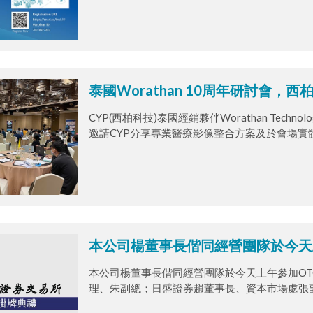
monitor, we are able to integrate all of medical
will introduce our medical solution for operation 
泰國Worathan 10周年研討會，
CYP(西柏科技)泰國經銷夥伴Worathan Tech
邀請CYP分享專業醫療影像整合方案及於會場
轉型。
本公司楊董事長偕同經營團隊於今天
本公司楊董事長偕同經營團隊於今天上午參加OT
理、朱副總；日盛證券趙董事長、資本市場處張
於主要貴賓致詞及進行敲鑼、互贈禮品等儀式後