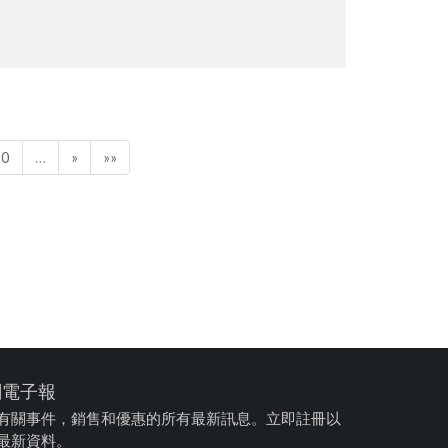
對西柏未來發展方向與產品的了解，進行交流與回
10
…
»
»»
閱電子報
有關事件，銷售和優惠的所有最新訊息。立即註冊以
最新資料。