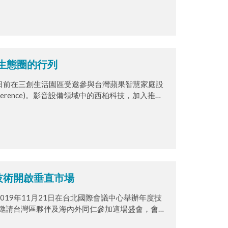
it生態圈的行列
ogy) 日前在三創生活園區受邀參與台灣蘋果智慧家庭設
rs Conference)。影音設備領域中的西柏科技，加入推廣
業界夥伴能藉由本次年會相互交流，共同促進產業發展。
V技術開啟垂直市場
gy) 2019年11月21日在台北國際會議中心舉辦年度技
特別邀請台灣區夥伴及海內外同仁參加這場盛會，會中
o AV與醫療影像處理整合計畫，並分享最新研發技術